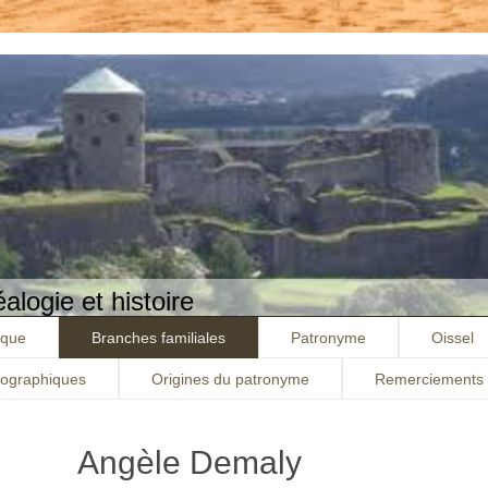
logie et histoire
ique
Branches familiales
Patronyme
Oissel
iographiques
Origines du patronyme
Remerciements
Angèle Demaly