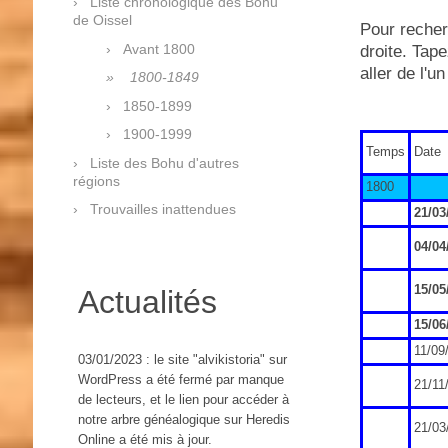
Liste chronologique des Bohu
de Oissel
Pour recher
Avant 1800
droite. Tape
aller de l'un
1800-1849
1850-1899
1900-1999
Temps
Date
Liste des Bohu d'autres
régions
1800
Trouvailles inattendues
21/03
04/04
15/05
Actualités
15/06
11/09
03/01/2023 : le site "alvikistoria" sur
WordPress a été fermé par manque
21/11
de lecteurs, et le lien pour accéder à
notre arbre généalogique sur Heredis
21/03
Online a été mis à jour.